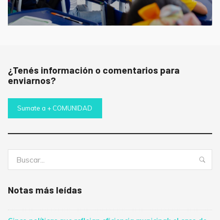
¿Tenés información o comentarios para
enviarnos?
Sumate a + COMUNIDAD
Buscar:
Bus
Notas más leídas