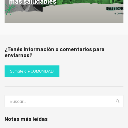
más saludables
¿Tenés información o comentarios para
enviarnos?
Sumate a + COMUNIDAD
Buscar:
Bus
Notas más leídas