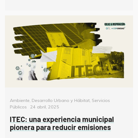
Categorías
Ambiente
,
Desarrollo Urbano y Hábitat
,
Servicios
Posted
Públicos
24 abril, 2025
on
ITEC: una experiencia municipal
pionera para reducir emisiones