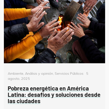
Categorías
Posted
Ambiente
,
Análisis y opinión
,
Servicios Públicos
5
on
agosto, 2025
Pobreza energética en América
Latina: desafíos y soluciones desde
las ciudades