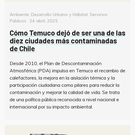
Categorías
Ambiente
,
Desarrollo Urbano y Hábitat
,
Servicios
Posted
Públicos
24 abril, 2025
on
Cómo Temuco dejó de ser una de las
diez ciudades más contaminadas
de Chile
Desde 2010, el Plan de Descontaminación
Atmosférica (PDA) impulsa en Temuco el recambio de
calefactores, la mejora en la aislación térmica y la
participación ciudadana como pilares para reducir la
contaminación y mejorar la calidad de vida. Se trata
de una política pública reconocida a nivel nacional e
internacional por su impacto ambiental.