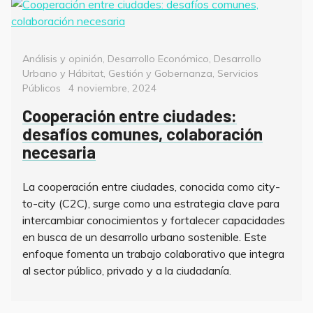
Categorías
Análisis y opinión
,
Desarrollo Económico
,
Desarrollo
Urbano y Hábitat
,
Gestión y Gobernanza
,
Servicios
Posted
Públicos
4 noviembre, 2024
on
Cooperación entre ciudades:
desafíos comunes, colaboración
necesaria
La cooperación entre ciudades, conocida como city-
to-city (C2C), surge como una estrategia clave para
intercambiar conocimientos y fortalecer capacidades
en busca de un desarrollo urbano sostenible. Este
enfoque fomenta un trabajo colaborativo que integra
al sector público, privado y a la ciudadanía.