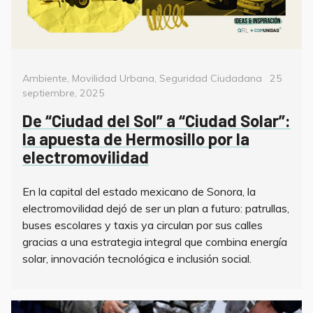
Categorías
Posted
Ambiente
,
Movilidad Urbana
,
Seguridad Ciudadana
25
on
septiembre, 2025
De “Ciudad del Sol” a “Ciudad Solar”:
la apuesta de Hermosillo por la
electromovilidad
En la capital del estado mexicano de Sonora, la
electromovilidad dejó de ser un plan a futuro: patrullas,
buses escolares y taxis ya circulan por sus calles
gracias a una estrategia integral que combina energía
solar, innovación tecnológica e inclusión social.