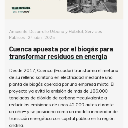
Categorías
Ambiente
,
Desarrollo Urbano y Hábitat
,
Servicios
Posted
Públicos
24 abril, 2025
on
Cuenca apuesta por el biogás para
transformar residuos en energía
Desde 2017, Cuenca (Ecuador) transforma el metano
de su relleno sanitario en electricidad mediante una
planta de biogás operada por una empresa mixta. El
proyecto ya evitó la emisión de más de 186.000
toneladas de dióxido de carbono ━equivalente a
reducir las emisiones de unos 42.000 autos durante
un año━ y se posiciona como un modelo innovador de
transición energética con capital público en la región
andina.