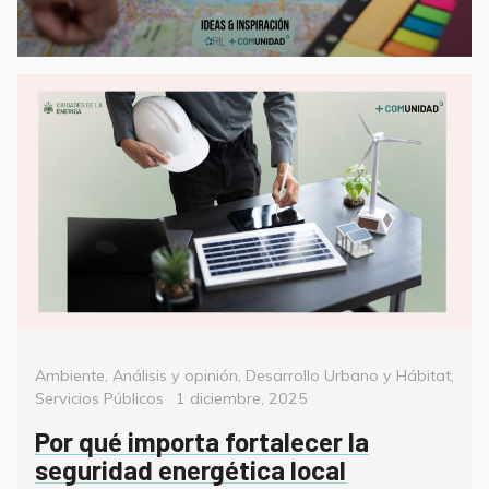
Categorías
Ambiente
,
Análisis y opinión
,
Desarrollo Urbano y Hábitat
,
Posted
Servicios Públicos
1 diciembre, 2025
on
Por qué importa fortalecer la
seguridad energética local