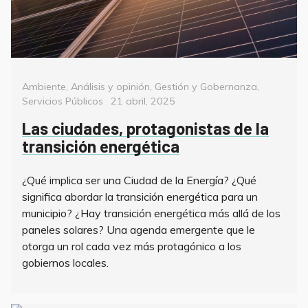
Categorías
Ambiente
,
Análisis y opinión
,
Gestión y Gobernanza
,
Posted
Servicios Públicos
21 abril, 2025
on
Las ciudades, protagonistas de la
transición energética
¿Qué implica ser una Ciudad de la Energía? ¿Qué
significa abordar la transición energética para un
municipio? ¿Hay transición energética más allá de los
paneles solares? Una agenda emergente que le
otorga un rol cada vez más protagónico a los
gobiernos locales.