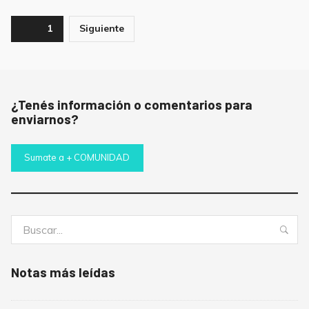
Paginación
Page
1
Siguiente
de
entradas
¿Tenés información o comentarios para
enviarnos?
Sumate a + COMUNIDAD
Buscar:
Bus
Notas más leídas