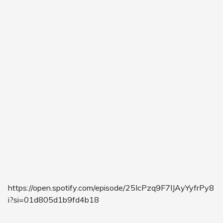
https://open.spotify.com/episode/25IcPzq9F7IJAyYyfrPy8
i?si=01d805d1b9fd4b18