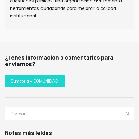
cuestiones públicas, una organización civil fomenta
herramientas ciudadanas para mejorar la calidad
institucional.
¿Tenés información o comentarios para
enviarnos?
Sumate a + COMUNIDAD
Buscar:
Bus
Notas más leídas