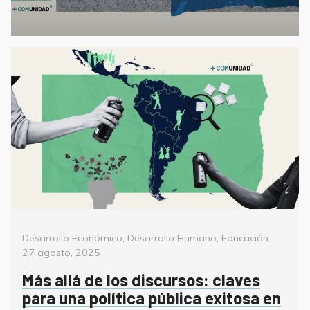
Categorías
Posted
Desarrollo Económico
,
Desarrollo Humano
,
Educación
on
27 agosto, 2025
Más allá de los discursos: claves
para una política pública exitosa en