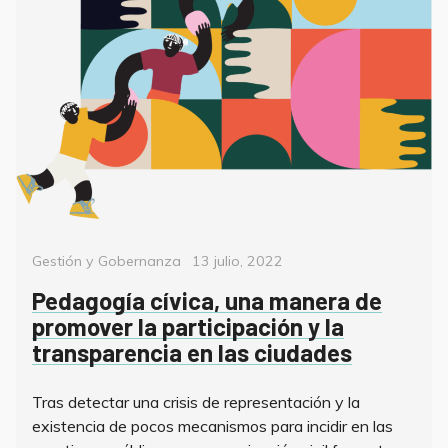
Categorías
Posted
Gestión y Gobernanza
13 julio, 2022
on
Pedagogía cívica, una manera de
promover la participación y la
transparencia en las ciudades
Tras detectar una crisis de representación y la
existencia de pocos mecanismos para incidir en las