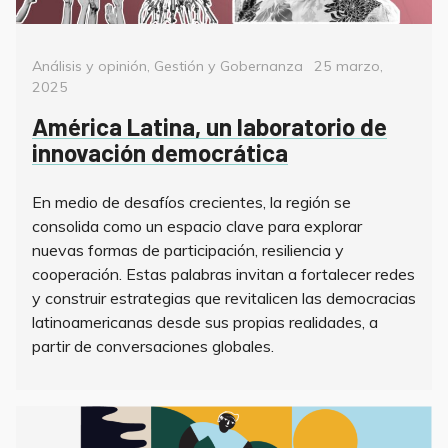
Categorías
Posted
Análisis y opinión
,
Gestión y Gobernanza
25 marzo,
on
2025
América Latina, un laboratorio de
innovación democrática
En medio de desafíos crecientes, la región se
consolida como un espacio clave para explorar
nuevas formas de participación, resiliencia y
cooperación. Estas palabras invitan a fortalecer redes
y construir estrategias que revitalicen las democracias
latinoamericanas desde sus propias realidades, a
partir de conversaciones globales.