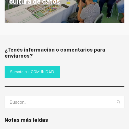
cultura de datos
¿Tenés información o comentarios para
enviarnos?
Sumate a + COMUNIDAD
Buscar:
Bus
Notas más leídas