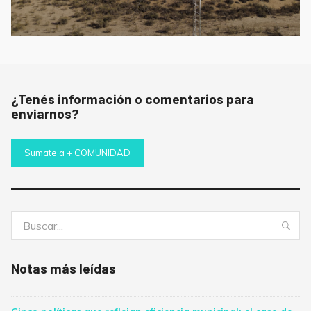
¿Tenés información o comentarios para
enviarnos?
Sumate a + COMUNIDAD
Buscar:
Bus
Notas más leídas