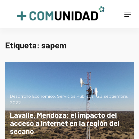
Skip
to
+COMUNIDAD
Men
content
Etiqueta:
sapem
Categorías
Posted
Desarrollo Económico
,
Servicios Públicos
23 septiembre,
on
2022
Lavalle, Mendoza: el impacto del
acceso a Internet en la región del
secano