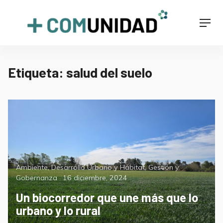
Skip
to
+COMUNIDAD
Men
content
Etiqueta:
salud del suelo
Categorías
Ambiente
,
Desarrollo Urbano y Hábitat
,
Gestión y
Posted
Gobernanza
16 diciembre, 2024
on
Un biocorredor que une más que lo
urbano y lo rural