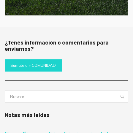
¿Tenés información o comentarios para
enviarnos?
Sumate a + COMUNIDAD
Buscar:
Bus
Notas más leídas