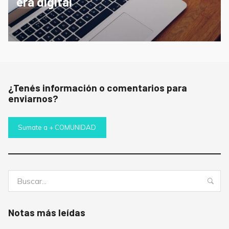
era digital
¿Tenés información o comentarios para
enviarnos?
Sumate a + COMUNIDAD
Buscar:
Bus
Notas más leídas