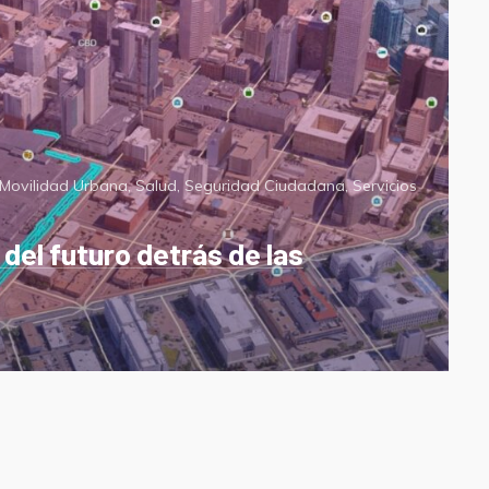
Movilidad Urbana
,
Salud
,
Seguridad Ciudadana
,
Servicios
del futuro detrás de las