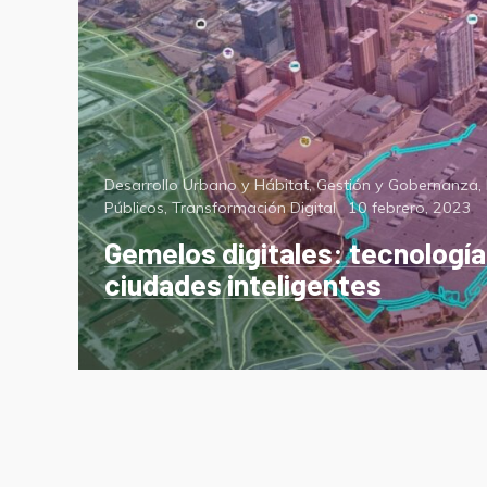
Categorías
Desarrollo Urbano y Hábitat
,
Gestión y Gobernanza
,
Posted
Públicos
,
Transformación Digital
10 febrero, 2023
on
Gemelos digitales: tecnología 
ciudades inteligentes