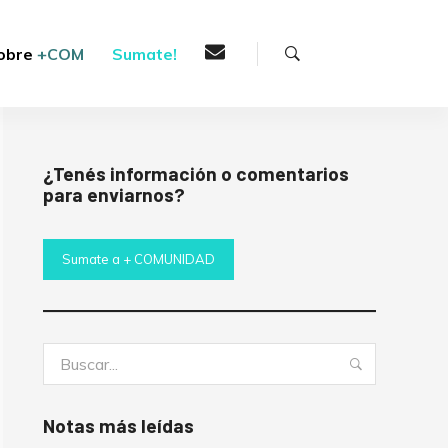
Buscar
obre
+COM
Sumate!
¿Tenés información o comentarios
para enviarnos?
Sumate a + COMUNIDAD
Buscar:
Buscar
Notas más leídas