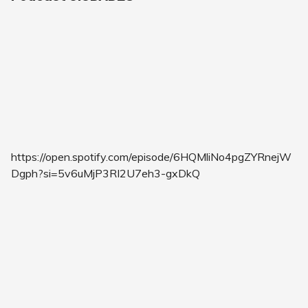
https://open.spotify.com/episode/6HQMliNo4pgZYRnejW
Dgph?si=5v6uMjP3RI2U7eh3-gxDkQ