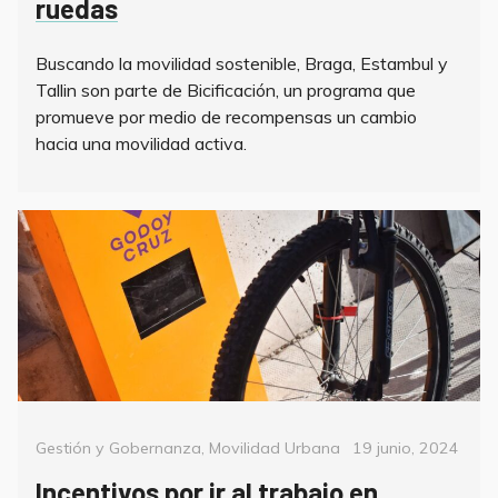
ruedas
Buscando la movilidad sostenible, Braga, Estambul y
Tallin son parte de Bicificación, un programa que
promueve por medio de recompensas un cambio
hacia una movilidad activa.
Categorías
Posted
Gestión y Gobernanza
,
Movilidad Urbana
19 junio, 2024
on
Incentivos por ir al trabajo en