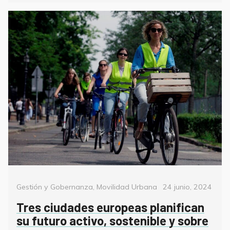
Categorías
Posted
Gestión y Gobernanza
,
Movilidad Urbana
24 junio, 2024
on
Tres ciudades europeas planifican
su futuro activo, sostenible y sobre