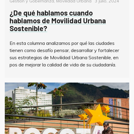
Categorías
Posted
Gestión y Gobernanza
,
Movilidad Urbana
3 julio, 2024
on
¿De qué hablamos cuando
hablamos de Movilidad Urbana
Sostenible?
En esta columna analizamos por qué las ciudades
tienen como desafío pensar, desarrollar y fortalecer
sus estrategias de Movilidad Urbana Sostenible, en
pos de mejorar la calidad de vida de su ciudadanía.