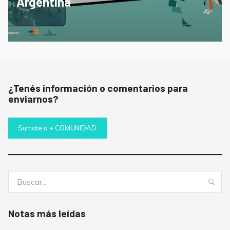
Argentina
¿Tenés información o comentarios para
enviarnos?
Sumate a + COMUNIDAD
Buscar:
Bus
Notas más leídas