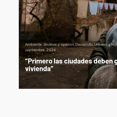
Categorías
Ambiente
,
Análisis y opinión
,
Desarrollo Urbano y Há
septiembre, 2024
“Primero las ciudades deben ga
vivienda”