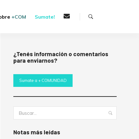
Buscar
obre
+COM
Sumate!
¿Tenés información o comentarios
para enviarnos?
Sumate a + COMUNIDAD
Buscar:
Buscar
Notas más leídas