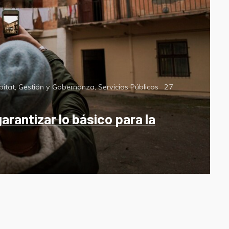
Posted
bitat
,
Gestión y Gobernanza
,
Servicios Públicos
27
on
rantizar lo básico para la