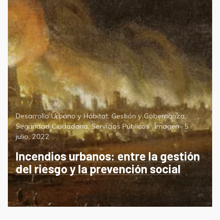
Categorías
Desarrollo Urbano y Hábitat
,
Gestión y Gobernanza
,
Format
Posted
Seguridad Ciudadana
,
Servicios Públicos
Imagen
5
on
julio, 2022
Incendios urbanos: entre la gestión
del riesgo y la prevención social