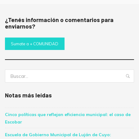
¿Tenés información o comentarios para
enviarnos?
Sumate a + COMUNIDAD
Buscar:
Bus
Notas más leídas
Cinco políticas que reflejan eficiencia municipal: el caso de
Escobar
Escuela de Gobierno Municipal de Luján de Cuyo: