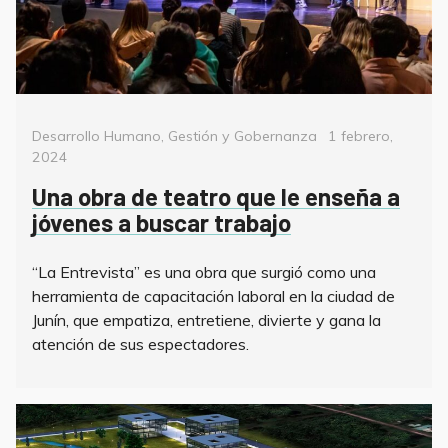
Categorías
Posted
Desarrollo Humano
,
Gestión y Gobernanza
1 febrero,
on
2024
Una obra de teatro que le enseña a
jóvenes a buscar trabajo
“La Entrevista” es una obra que surgió como una
herramienta de capacitación laboral en la ciudad de
Junín, que empatiza, entretiene, divierte y gana la
atención de sus espectadores.