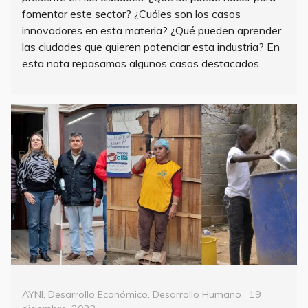
fomentar este sector? ¿Cuáles son los casos
innovadores en esta materia? ¿Qué pueden aprender
las ciudades que quieren potenciar esta industria? En
esta nota repasamos algunos casos destacados.
Categorías
Posted
AYNI
,
Desarrollo Económico
,
Desarrollo Humano
19
on