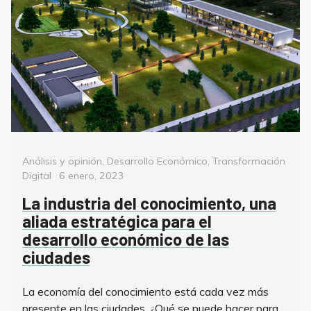
Categorías
Análisis y opinión
,
Desarrollo Económico
,
Transformación
Posted
Digital
6 enero, 2023
on
La industria del conocimiento, una
aliada estratégica para el
desarrollo económico de las
ciudades
La economía del conocimiento está cada vez más
presente en las ciudades. ¿Qué se puede hacer para