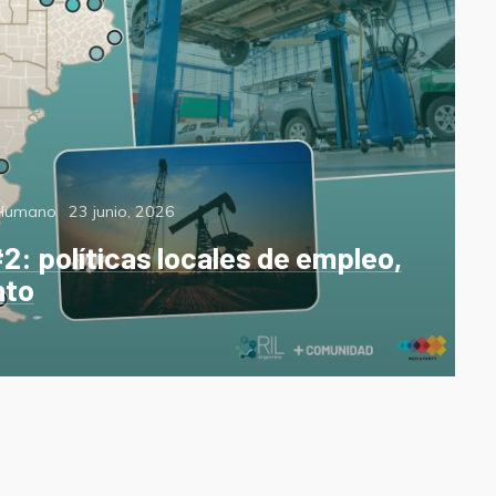
Posted
 Humano
23 junio, 2026
on
: políticas locales de empleo,
nto