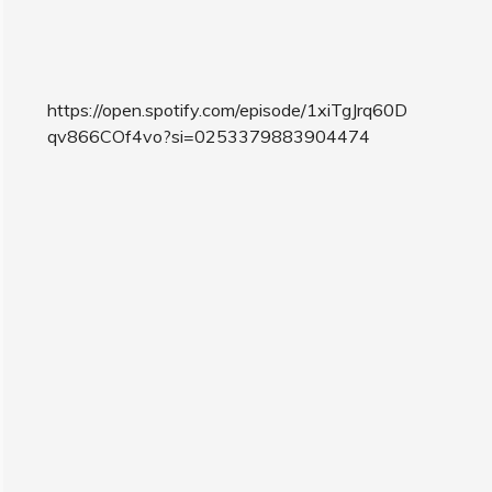
https://open.spotify.com/episode/1xiTgJrq60D
qv866COf4vo?si=0253379883904474