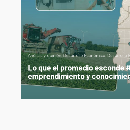
Categorías
Análisis y opinión
,
Desarrollo Económico
,
Desarrollo
Lo que el promedio esconde #2
emprendimiento y conocimie