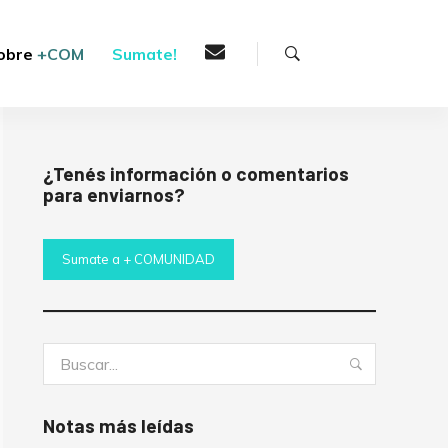
Buscar
obre
+COM
Sumate!
¿Tenés información o comentarios
para enviarnos?
Sumate a + COMUNIDAD
Buscar:
Buscar
Notas más leídas