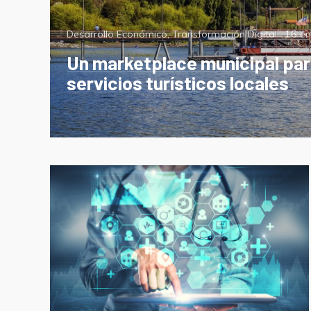
Categorías
Poste
Desarrollo Económico
,
Transformación Digital
16 en
on
Un marketplace municipal para
servicios turísticos locales