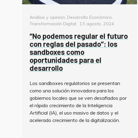
Categorías
Análisis y opinión
,
Desarrollo Económico
,
Posted
Transformación Digital
13 agosto, 2024
on
“No podemos regular el futuro
con reglas del pasado”: los
sandboxes como
oportunidades para el
desarrollo
Los sandboxes regulatorios se presentan
como una solución innovadora para los
gobiernos locales que se ven desafiados por
el rápido crecimiento de la Inteligencia
Artificial (IA), el uso masivo de datos y el
acelerado crecimiento de la digitalización.