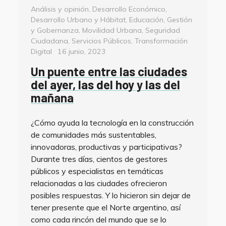
Categorías
Análisis y opinión
,
Desarrollo Económico
,
Desarrollo Urbano y Hábitat
,
Educación
,
Gestión
y Gobernanza
,
Movilidad Urbana
,
Seguridad
Ciudadana
,
Servicios Públicos
,
Transformación
Posted
Digital
16 junio, 2023
on
Un puente entre las ciudades
del ayer, las del hoy y las del
mañana
¿Cómo ayuda la tecnología en la construcción
de comunidades más sustentables,
innovadoras, productivas y participativas?
Durante tres días, cientos de gestores
públicos y especialistas en temáticas
relacionadas a las ciudades ofrecieron
posibles respuestas. Y lo hicieron sin dejar de
tener presente que el Norte argentino, así
como cada rincón del mundo que se lo