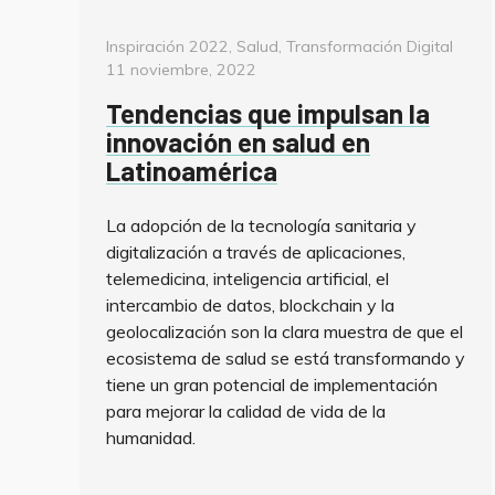
Categorías
Pos
Inspiración 2022
,
Salud
,
Transformación Digital
on
11 noviembre, 2022
Tendencias que impulsan la
innovación en salud en
Latinoamérica
La adopción de la tecnología sanitaria y
digitalización a través de aplicaciones,
telemedicina, inteligencia artificial, el
intercambio de datos, blockchain y la
geolocalización son la clara muestra de que el
ecosistema de salud se está transformando y
tiene un gran potencial de implementación
para mejorar la calidad de vida de la
humanidad.