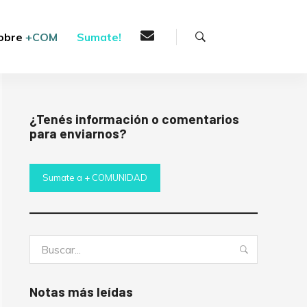
Buscar
obre
+COM
Sumate!
¿Tenés información o comentarios
para enviarnos?
Sumate a + COMUNIDAD
Buscar:
Buscar
Notas más leídas