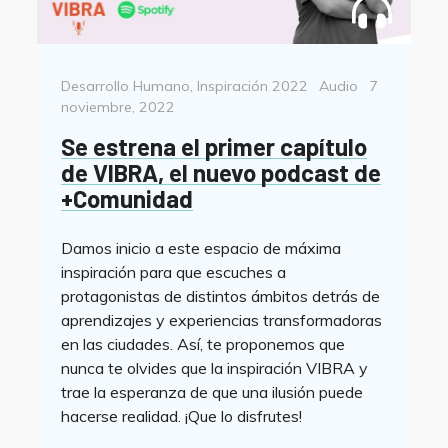
ted
Categorías
Format
Posted
Desarrollo Humano
,
Inspiración 2022
Audio
7
on
noviembre, 2022
Se estrena el primer capítulo
de VIBRA, el nuevo podcast de
+Comunidad
Damos inicio a este espacio de máxima
inspiración para que escuches a
protagonistas de distintos ámbitos detrás de
aprendizajes y experiencias transformadoras
en las ciudades. Así, te proponemos que
nunca te olvides que la inspiración VIBRA y
trae la esperanza de que una ilusión puede
hacerse realidad. ¡Que lo disfrutes!