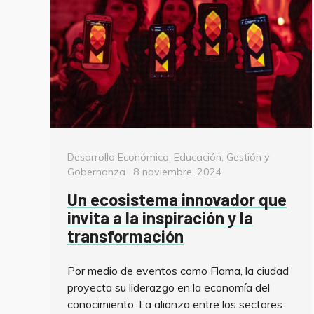
Categorías
Desarrollo Económico
,
Educación
,
Gestión y
Posted
Gobernanza
8 noviembre, 2024
on
Un ecosistema innovador que
invita a la inspiración y la
transformación
Por medio de eventos como Flama, la ciudad
proyecta su liderazgo en la economía del
conocimiento. La alianza entre los sectores