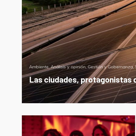
Categorías
Ambiente
,
Análisis y opinión
,
Gestión y Gobernanza
,
Las ciudades, protagonistas d