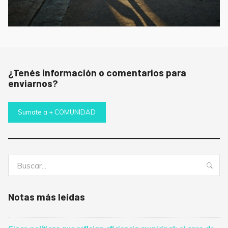
¿Tenés información o comentarios para
enviarnos?
Sumate a + COMUNIDAD
Buscar:
Bus
Notas más leídas