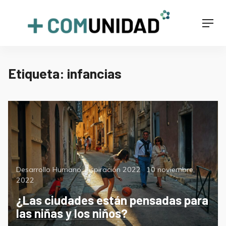
Skip
to
+COMUNIDAD
Men
content
Etiqueta:
infancias
Categorías
Posted
Desarrollo Humano
,
Inspiración 2022
10 noviembre,
on
2022
¿Las ciudades están pensadas para
las niñas y los niños?