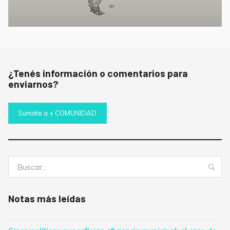
¿Tenés información o comentarios para
enviarnos?
Sumate a + COMUNIDAD
Buscar:
Bus
Notas más leídas