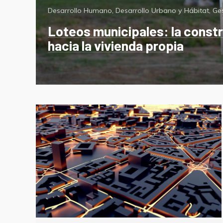
Categorías
Desarrollo Humano
,
Desarrollo Urbano y Hábitat
,
Ge
Loteos municipales: la const
hacia la vivienda propia