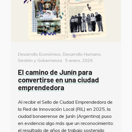
Categorías
Desarrollo Económico
,
Desarrollo Humano
,
Posted
Gestión y Gobernanza
5 enero, 2026
on
El camino de Junín para
convertirse en una ciudad
emprendedora
Al recibir el Sello de Ciudad Emprendedora de
la Red de Innovación Local (RIL) en 2025, la
ciudad bonaerense de Junín (Argentina) puso
en evidencia algo más que un reconocimiento:
el resultado de años de trabajo sostenido