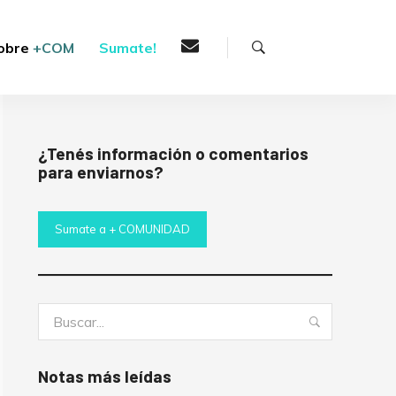
Buscar
obre
+COM
Sumate!
¿Tenés información o comentarios
para enviarnos?
Sumate a + COMUNIDAD
Buscar:
Buscar
Notas más leídas