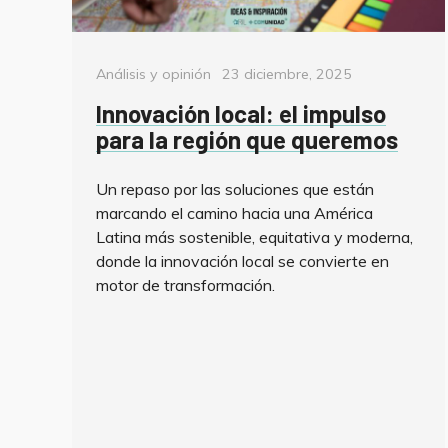
Categorías
Posted
Análisis y opinión
23 diciembre, 2025
on
Innovación local: el impulso
para la región que queremos
Un repaso por las soluciones que están
marcando el camino hacia una América
Latina más sostenible, equitativa y moderna,
donde la innovación local se convierte en
motor de transformación.