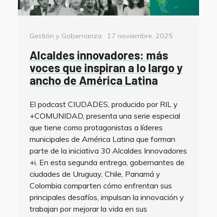
Categorías
Posted
Gestión y Gobernanza
17 noviembre, 2025
on
Alcaldes innovadores: más
voces que inspiran a lo largo y
ancho de América Latina
El podcast CIUDADES, producido por RIL y
+COMUNIDAD, presenta una serie especial
que tiene como protagonistas a líderes
municipales de América Latina que forman
parte de la iniciativa 30 Alcaldes Innovadores
+i. En esta segunda entrega, gobernantes de
ciudades de Uruguay, Chile, Panamá y
Colombia comparten cómo enfrentan sus
principales desafíos, impulsan la innovación y
trabajan por mejorar la vida en sus