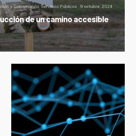
Posted
stión y Gobernanza
,
Servicios Públicos
9 octubre, 2024
on
rucción de un camino accesible