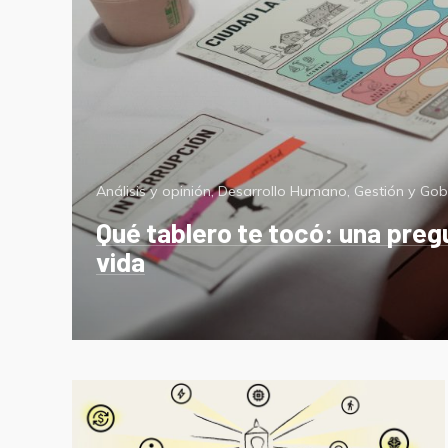
Categorías
Análisis y opinión
,
Desarrollo Humano
,
Gestión y Go
Qué tablero te tocó: una preg
vida