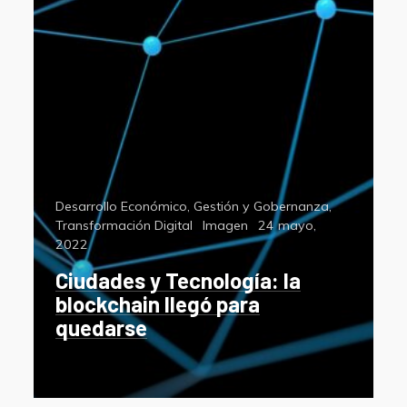
Categorías
Desarrollo Económico
,
Gestión y Gobernanza
,
Format
Posted
Transformación Digital
Imagen
24 mayo,
on
2022
Ciudades y Tecnología: la
blockchain llegó para
quedarse