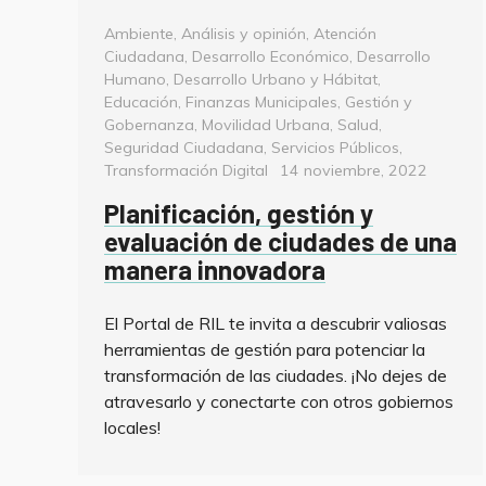
Categorías
Ambiente
,
Análisis y opinión
,
Atención
Ciudadana
,
Desarrollo Económico
,
Desarrollo
Humano
,
Desarrollo Urbano y Hábitat
,
Educación
,
Finanzas Municipales
,
Gestión y
Gobernanza
,
Movilidad Urbana
,
Salud
,
Seguridad Ciudadana
,
Servicios Públicos
,
Posted
Transformación Digital
14 noviembre, 2022
on
Planificación, gestión y
evaluación de ciudades de una
manera innovadora
El Portal de RIL te invita a descubrir valiosas
herramientas de gestión para potenciar la
transformación de las ciudades. ¡No dejes de
atravesarlo y conectarte con otros gobiernos
locales!