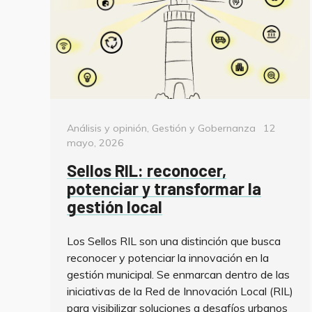
Categorías
Posted
Análisis y opinión
,
Gestión y Gobernanza
12
on
mayo, 2026
Sellos RIL: reconocer,
potenciar y transformar la
gestión local
Los Sellos RIL son una distinción que busca
reconocer y potenciar la innovación en la
gestión municipal. Se enmarcan dentro de las
iniciativas de la Red de Innovación Local (RIL)
para visibilizar soluciones a desafíos urbanos