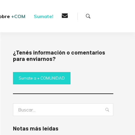
Buscar
obre
+COM
Sumate!
¿Tenés información o comentarios
para enviarnos?
Sumate a + COMUNIDAD
Buscar:
Buscar
Notas más leídas