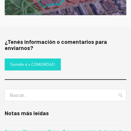
¿Tenés información o comentarios para
enviarnos?
Sumate a + COMUNIDAD
Buscar:
Bus
Notas más leídas