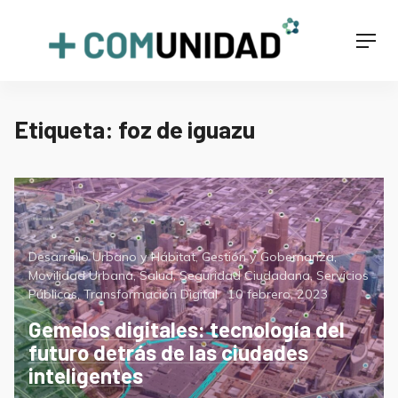
Skip
to
+COMUNIDAD
Men
content
Etiqueta:
foz de iguazu
Categorías
Desarrollo Urbano y Hábitat
,
Gestión y Gobernanza
,
Movilidad Urbana
,
Salud
,
Seguridad Ciudadana
,
Servicios
Posted
Públicos
,
Transformación Digital
10 febrero, 2023
on
Gemelos digitales: tecnología del
futuro detrás de las ciudades
inteligentes