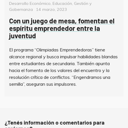
Categorías
Desarrollo Económico
,
Educación
,
Gestión y
Posted
Gobernanza
14 marzo, 2023
on
Con un juego de mesa, fomentan el
espíritu emprendedor entre la
juventud
El programa “Olimpiadas Emprendedoras” tiene
alcance regional y busca impulsar habilidades blandas
entre estudiantes de secundaria. También apunta
hacia el fomento de los valores del encuentro y la
resolución crítica de conflictos. “Engendramos una
semilla”, aseguran sus impulsores.
¿Tenés información o comentarios para