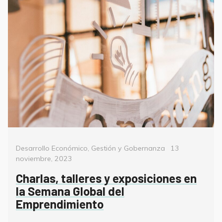
Categorías
Posted
Desarrollo Económico
,
Gestión y Gobernanza
13
on
noviembre, 2023
Charlas, talleres y exposiciones en
la Semana Global del
Emprendimiento