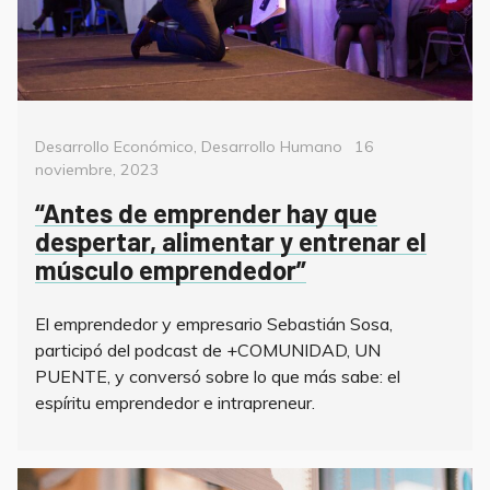
Categorías
Posted
Desarrollo Económico
,
Desarrollo Humano
16
on
noviembre, 2023
“Antes de emprender hay que
despertar, alimentar y entrenar el
músculo emprendedor”
El emprendedor y empresario Sebastián Sosa,
participó del podcast de +COMUNIDAD, UN
PUENTE, y conversó sobre lo que más sabe: el
espíritu emprendedor e intrapreneur.