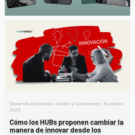
Categorías
Posted
Desarrollo Económico
,
Gestión y Gobernanza
8 octubre,
on
2025
Cómo los HUBs proponen cambiar la
manera de innovar desde los