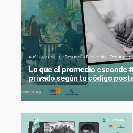
Categorías
Análisis y opinión
,
Desarrollo Económico
,
Desarrollo
Lo que el promedio esconde #
privado según tu código posta