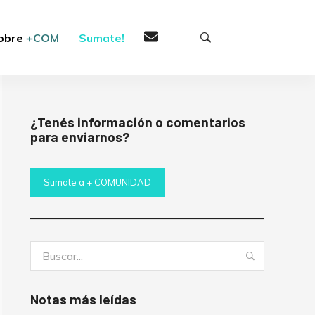
Buscar
obre
+COM
Sumate!
¿Tenés información o comentarios
para enviarnos?
Sumate a + COMUNIDAD
Buscar:
Buscar
Notas más leídas