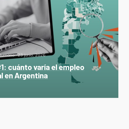
Posted
 Humano
23 junio, 2026
on
1: cuánto varía el empleo
l en Argentina