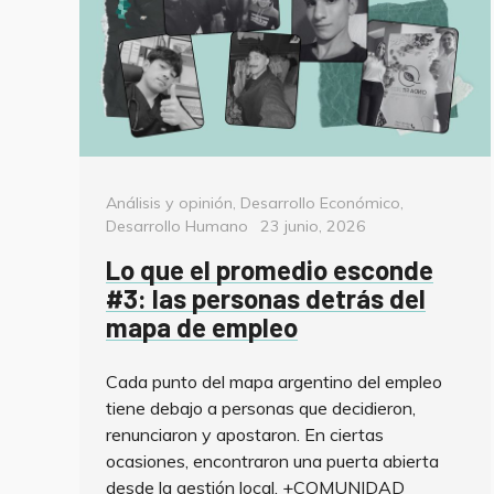
Categorías
Análisis y opinión
,
Desarrollo Económico
,
Posted
Desarrollo Humano
23 junio, 2026
on
Lo que el promedio esconde
#3: las personas detrás del
mapa de empleo
Cada punto del mapa argentino del empleo
tiene debajo a personas que decidieron,
renunciaron y apostaron. En ciertas
ocasiones, encontraron una puerta abierta
desde la gestión local. +COMUNIDAD