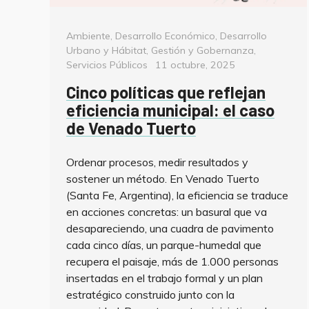
Categorías
Ambiente
,
Desarrollo Económico
,
Desarrollo
Urbano y Hábitat
,
Gestión y Gobernanza
,
Posted
Servicios Públicos
11 octubre, 2025
on
Cinco políticas que reflejan
eficiencia municipal: el caso
de Venado Tuerto
Ordenar procesos, medir resultados y
sostener un método. En Venado Tuerto
(Santa Fe, Argentina), la eficiencia se traduce
en acciones concretas: un basural que va
desapareciendo, una cuadra de pavimento
cada cinco días, un parque-humedal que
recupera el paisaje, más de 1.000 personas
insertadas en el trabajo formal y un plan
estratégico construido junto con la