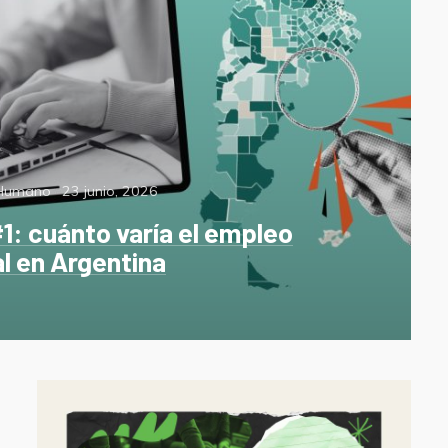
Posted
 Humano
23 junio, 2026
on
1: cuánto varía el empleo
l en Argentina