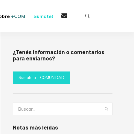
Buscar
obre
+COM
Sumate!
¿Tenés información o comentarios
para enviarnos?
Sumate a + COMUNIDAD
Buscar:
Buscar
Notas más leídas