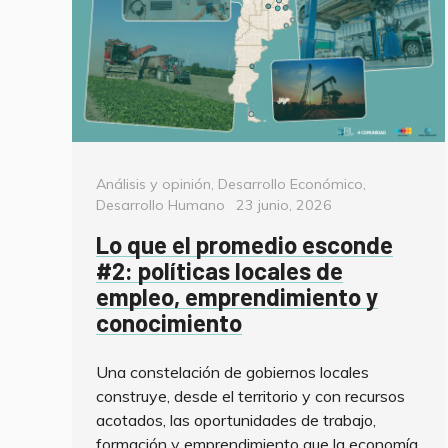
Categorías
Análisis y opinión
,
Desarrollo Económico
,
Posted
Desarrollo Humano
23 junio, 2026
on
Lo que el promedio esconde
#2: políticas locales de
empleo, emprendimiento y
conocimiento
Una constelación de gobiernos locales
construye, desde el territorio y con recursos
acotados, las oportunidades de trabajo,
formación y emprendimiento que la economía