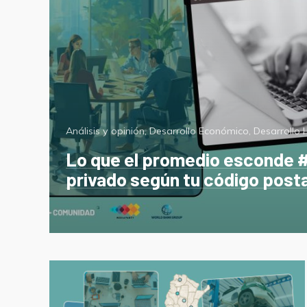
Categorías
Análisis y opinión
,
Desarrollo Económico
,
Desarrollo
Lo que el promedio esconde #
privado según tu código posta