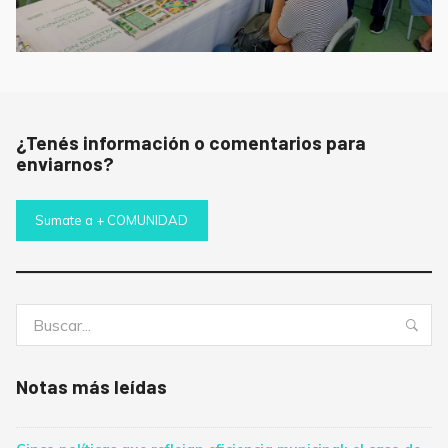
¿Tenés información o comentarios para
enviarnos?
Sumate a + COMUNIDAD
Buscar:
Bus
Notas más leídas