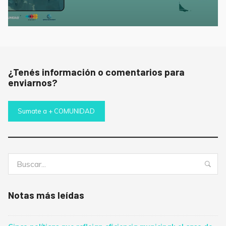
¿Tenés información o comentarios para
enviarnos?
Sumate a + COMUNIDAD
Buscar:
Bus
Notas más leídas