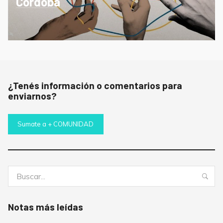
Córdoba
¿Tenés información o comentarios para
enviarnos?
Sumate a + COMUNIDAD
Buscar:
Bus
Notas más leídas