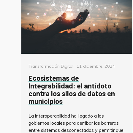
Categorías
Posted
Transformación Digital
11 diciembre, 2024
on
Ecosistemas de
Integrabilidad: el antídoto
contra los silos de datos en
municipios
La interoperabilidad ha llegado a los
gobiernos locales para derribar las barreras
entre sistemas desconectados y permitir que