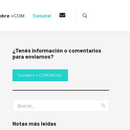
Buscar
obre
+COM
Sumate!
¿Tenés información o comentarios
para enviarnos?
Sumate a + COMUNIDAD
Buscar:
Buscar
Notas más leídas