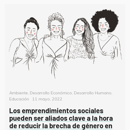
Categorías
Ambiente
,
Desarrollo Económico
,
Desarrollo Humano
,
Posted
Educación
11 mayo, 2022
on
Los emprendimientos sociales
pueden ser aliados clave a la hora
de reducir la brecha de género en