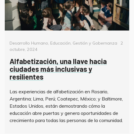
Categorías
Poste
Desarrollo Humano
,
Educación
,
Gestión y Gobernanza
2
on
octubre, 2024
Alfabetización, una llave hacia
ciudades más inclusivas y
resilientes
Las experiencias de alfabetización en Rosario,
Argentina; Lima, Perú; Coatepec, México; y Baltimore,
Estados Unidos, están demostrando cómo la
educación abre puertas y genera oportunidades de
crecimiento para todas las personas de la comunidad.