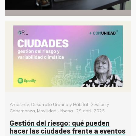
Categorías
Ambiente
,
Desarrollo Urbano y Hábitat
,
Gestión y
Posted
Gobernanza
,
Movilidad Urbana
29 abril, 2025
on
Gestión del riesgo: qué pueden
hacer las ciudades frente a eventos