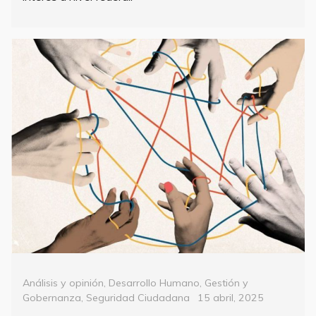
Categorías
Análisis y opinión
,
Desarrollo Humano
,
Gestión y
Posted
Gobernanza
,
Seguridad Ciudadana
15 abril, 2025
on