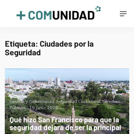
Skip
to
+COMUNIDAD
Men
content
Etiqueta:
Ciudades por la
Seguridad
Categorías
Gestión y Gobernanza
,
Seguridad Ciudadana
,
Servicios
Posted
Públicos
19 junio, 2026
on
Qué hizo San Francisco para que la
seguridad dejara de ser la principal