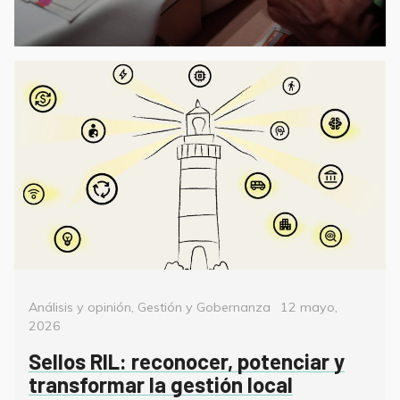
Categorías
Posted
Análisis y opinión
,
Gestión y Gobernanza
12 mayo,
on
2026
Sellos RIL: reconocer, potenciar y
transformar la gestión local