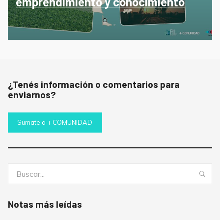
emprendimiento y conocimiento
¿Tenés información o comentarios para
enviarnos?
Sumate a + COMUNIDAD
Buscar:
Bus
Notas más leídas