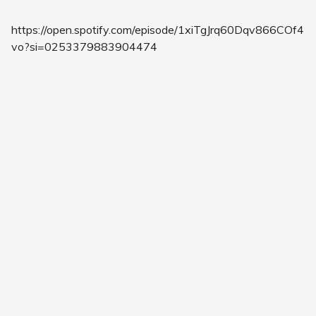
https://open.spotify.com/episode/1xiTgJrq60Dqv866COf4
vo?si=0253379883904474