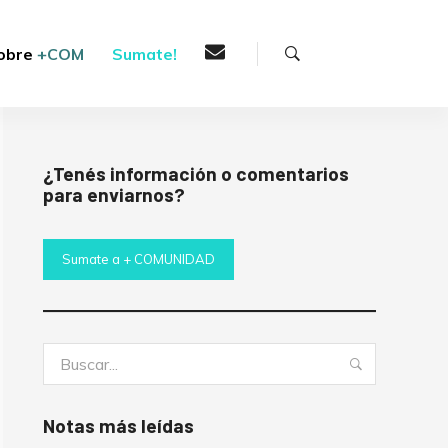
Buscar
obre
+COM
Sumate!
¿Tenés información o comentarios
para enviarnos?
Sumate a + COMUNIDAD
Buscar:
Buscar
Notas más leídas