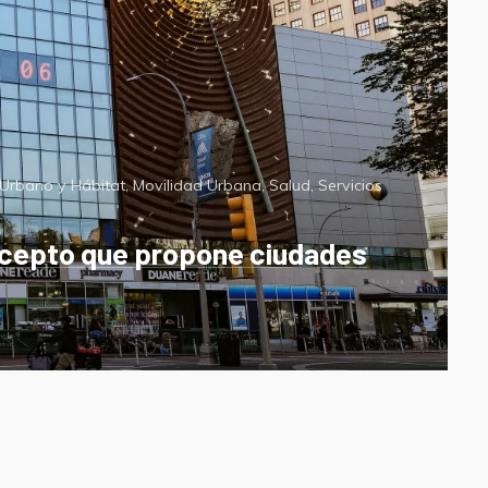
 Urbano y Hábitat
,
Movilidad Urbana
,
Salud
,
Servicios
oncepto que propone ciudades