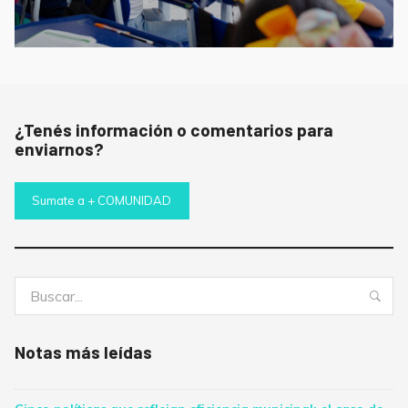
¿Tenés información o comentarios para
enviarnos?
Sumate a + COMUNIDAD
Buscar:
Bus
Notas más leídas