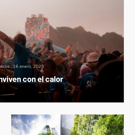
Posted
licos
16 enero, 2025
on
viven con el calor