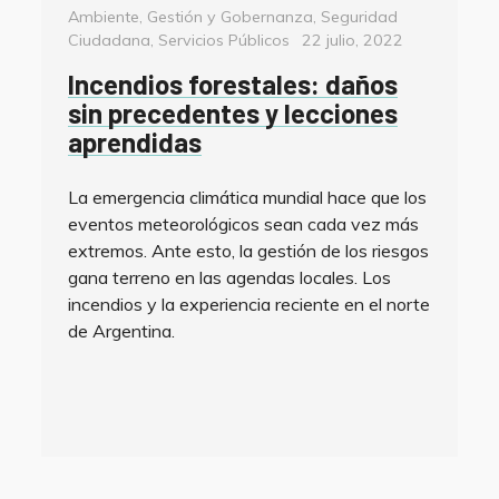
Categorías
Ambiente
,
Gestión y Gobernanza
,
Seguridad
Posted
Ciudadana
,
Servicios Públicos
22 julio, 2022
on
Incendios forestales: daños
sin precedentes y lecciones
aprendidas
La emergencia climática mundial hace que los
eventos meteorológicos sean cada vez más
extremos. Ante esto, la gestión de los riesgos
gana terreno en las agendas locales. Los
incendios y la experiencia reciente en el norte
de Argentina.