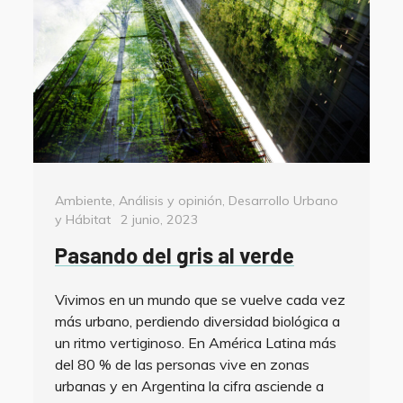
Categorías
Ambiente
,
Análisis y opinión
,
Desarrollo Urbano
Posted
y Hábitat
2 junio, 2023
on
Pasando del gris al verde
Vivimos en un mundo que se vuelve cada vez
más urbano, perdiendo diversidad biológica a
un ritmo vertiginoso. En América Latina más
del 80 % de las personas vive en zonas
urbanas y en Argentina la cifra asciende a