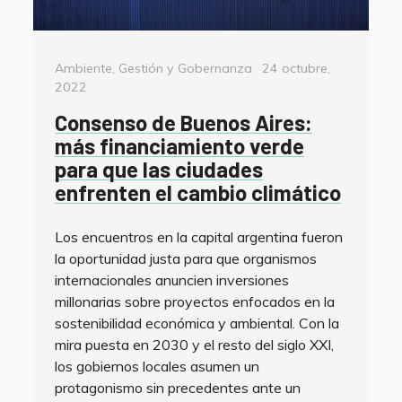
Categorías
Posted
Ambiente
,
Gestión y Gobernanza
24 octubre,
on
2022
Consenso de Buenos Aires:
más financiamiento verde
para que las ciudades
enfrenten el cambio climático
Los encuentros en la capital argentina fueron
la oportunidad justa para que organismos
internacionales anuncien inversiones
millonarias sobre proyectos enfocados en la
sostenibilidad económica y ambiental. Con la
mira puesta en 2030 y el resto del siglo XXI,
los gobiernos locales asumen un
protagonismo sin precedentes ante un