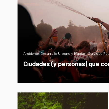
Categorías
Ambiente
,
Desarrollo Urbano y Hábitat
,
Servicios Púb
Ciudades (y personas) que con