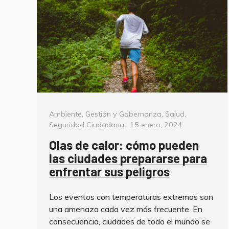
Categorías
Ambiente
,
Gestión y Gobernanza
,
Salud
,
Posted
Seguridad Ciudadana
15 enero, 2024
on
Olas de calor: cómo pueden
las ciudades prepararse para
enfrentar sus peligros
Los eventos con temperaturas extremas son
una amenaza cada vez más frecuente. En
consecuencia, ciudades de todo el mundo se