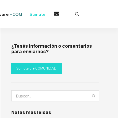
Buscar
obre
+COM
Sumate!
¿Tenés información o comentarios
para enviarnos?
Sumate a + COMUNIDAD
Buscar:
Buscar
Notas más leídas