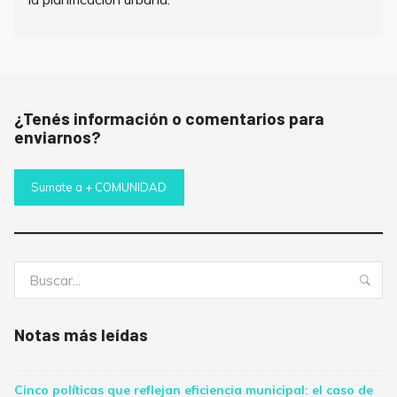
¿Tenés información o comentarios para
enviarnos?
Sumate a + COMUNIDAD
Buscar:
Bus
Notas más leídas
Cinco políticas que reflejan eficiencia municipal: el caso de