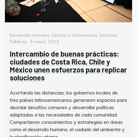
Categorías
Desarrollo Humano
,
Gestión y Gobernanza
,
Servicios
Posted
Públicos
5 mayo, 2023
on
Intercambio de buenas prácticas:
ciudades de Costa Rica, Chile y
México unen esfuerzos para replicar
soluciones
Acortando las distancias, los gobiernos locales de
tres países latinoamericanos generaron espacios para
abordar desafíos comunes y desarrollar políticas
adaptadas a las necesidades de cada comunidad.
Compartieron conocimientos y estrategias en áreas
como el desarrollo humano, el cuidado del ambiente y
la planificación urbana.