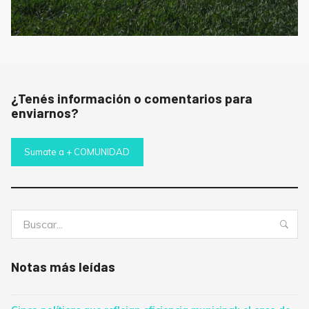
¿Tenés información o comentarios para
enviarnos?
Sumate a + COMUNIDAD
Buscar:
Bus
Notas más leídas