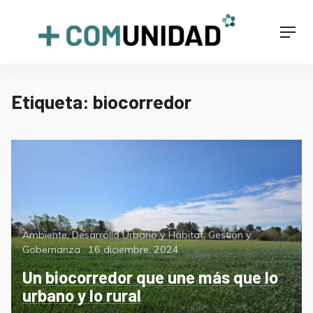
Skip
to
+COMUNIDAD
Men
content
Etiqueta:
biocorredor
Categorías
Ambiente
,
Desarrollo Urbano y Hábitat
,
Gestión y
Posted
Gobernanza
16 diciembre, 2024
on
Un biocorredor que une más que lo
urbano y lo rural