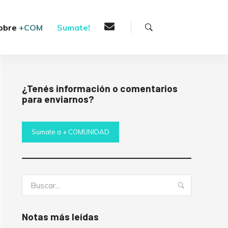
Buscar
obre
+COM
Sumate!
¿Tenés información o comentarios
para enviarnos?
Sumate a + COMUNIDAD
Buscar:
Buscar
Notas más leídas