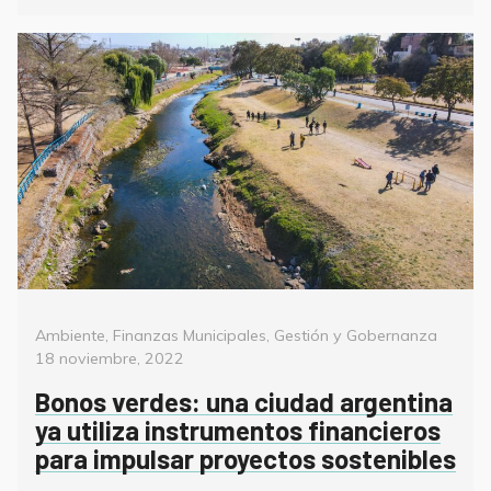
Categorías
Poste
Ambiente
,
Finanzas Municipales
,
Gestión y Gobernanza
on
18 noviembre, 2022
Bonos verdes: una ciudad argentina
ya utiliza instrumentos financieros
para impulsar proyectos sostenibles