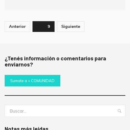
Paginación
Anterior
Page
9
Siguiente
de
entradas
¿Tenés información o comentarios para
enviarnos?
Sumate a + COMUNIDAD
Buscar:
Bus
Notas más leídas