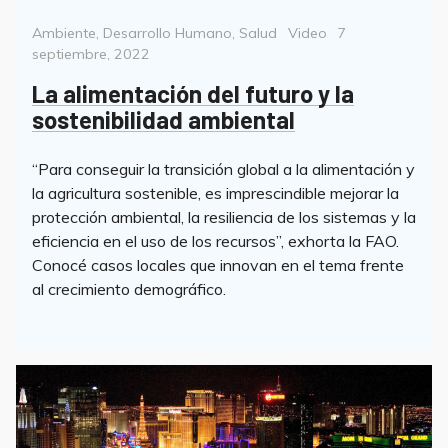
Categorías
Format
Posted
Ambiente
,
Desarrollo Humano
,
Salud
Video
7
on
septiembre, 2022
La alimentación del futuro y la
sostenibilidad ambiental
“Para conseguir la transición global a la alimentación y
la agricultura sostenible, es imprescindible mejorar la
protección ambiental, la resiliencia de los sistemas y la
eficiencia en el uso de los recursos”, exhorta la FAO.
Conocé casos locales que innovan en el tema frente
al crecimiento demográfico.