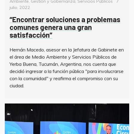
Categorías
Posted
Ambiente
,
Gestión y Gobernanza
,
Servicios Públicos
7
on
julio, 2022
“Encontrar soluciones a problemas
comunes genera una gran
satisfacción”
Hernán Macedo, asesor en la Jefatura de Gabinete en
el área de Medio Ambiente y Servicios Públicos de
Yerba Buena, Tucumán, Argentina, nos cuenta que
decidió ingresar a la función pública "para involucrarse
con la comunidad" y reafirma el compromiso con su
ciudad.