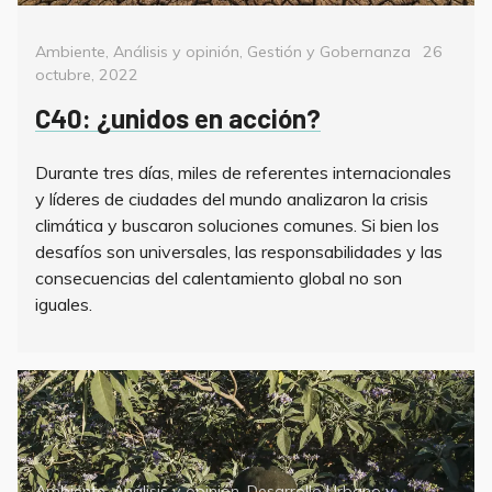
Categorías
Posted
Ambiente
,
Análisis y opinión
,
Gestión y Gobernanza
26
on
octubre, 2022
C40: ¿unidos en acción?
Durante tres días, miles de referentes internacionales
y líderes de ciudades del mundo analizaron la crisis
climática y buscaron soluciones comunes. Si bien los
desafíos son universales, las responsabilidades y las
consecuencias del calentamiento global no son
iguales.
Categorías
Ambiente
,
Análisis y opinión
,
Desarrollo Urbano y