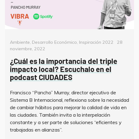
Categorías
Posted
Ambiente
,
Desarrollo Económico
,
Inspiración 2022
28
on
noviembre, 2022
¿Cuál es la importancia del triple
impacto local? Escuchalo en el
podcast CIUDADES
Francisco “Pancho” Murray, director ejecutivo de
Sistema B Internacional, reflexiona sobre la necesidad
de cambiar hábitos para mejorar la calidad de vida en
las ciudades. También invita a la interpelación
constante y a ser parte de soluciones “eficientes y
trabajadas en alianzas”.