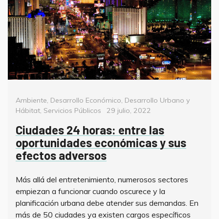
Categorías
Ambiente
,
Desarrollo Económico
,
Desarrollo Urbano y
Posted
Hábitat
,
Servicios Públicos
29 julio, 2022
on
Ciudades 24 horas: entre las
oportunidades económicas y sus
efectos adversos
Más allá del entretenimiento, numerosos sectores
empiezan a funcionar cuando oscurece y la
planificación urbana debe atender sus demandas. En
más de 50 ciudades ya existen cargos específicos